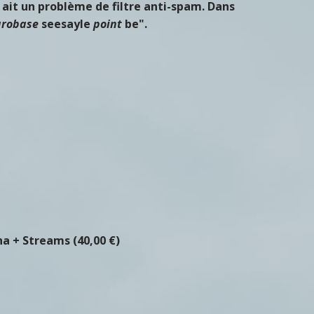
y ait un problème de filtre anti-spam. Dans
arobase
seesayle
point
be".
a + Streams (40,00 €)