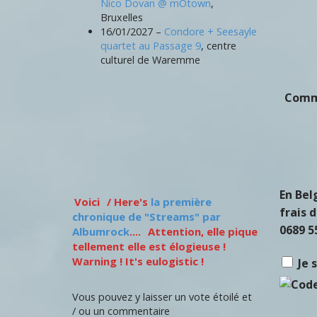
Nico Dovan @ mOtown
,
Bruxelles
16/01/2027 –
Condore + Seesayle
quartet au Passage 9
, centre
culturel de Waremme
Comm
En Bel
Voici
/ Here's
la première
frais 
chronique de "Streams" par
0689 5
Albumrock
....
Attention, elle pique
tellement elle est élogieuse !
Warning ! It's eulogistic !
Je 
Vous pouvez y laisser un vote étoilé et
/ ou un commentaire