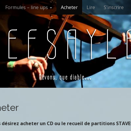
Formules – line ups
Acheter
Lire
S’inscrire
SEESAYL
Rêvons, que diable…
eter
s désirez acheter un CD ou le recueil de partitions STAVES,