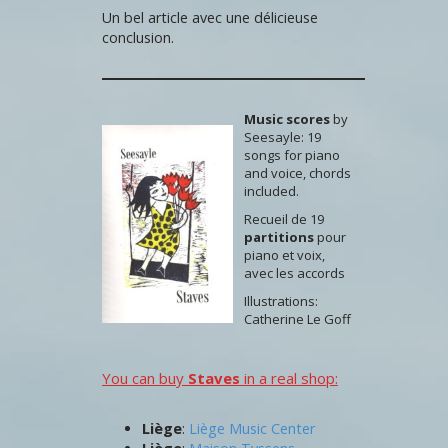
Un bel article avec une délicieuse
conclusion.
Music scores
by
Seesayle: 19
songs for piano
and voice, chords
included.
Recueil de 19
partitions
pour
piano et voix,
avec les accords
Illustrations:
Catherine Le Goff
You can buy
Staves
in a real shop:
Liège
:
Liège Music Center