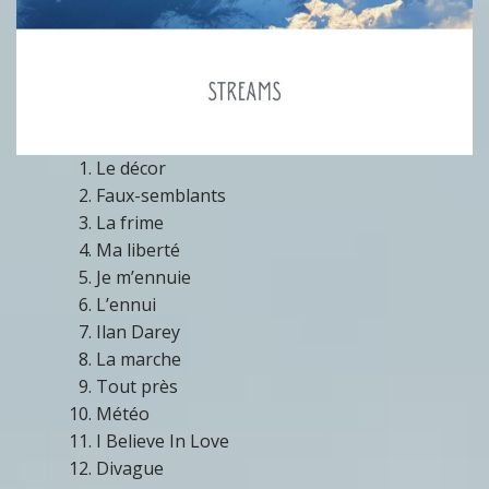
Le décor
Faux-semblants
La frime
Ma liberté
Je m’ennuie
L’ennui
Ilan Darey
La marche
Tout près
Météo
I Believe In Love
Divague