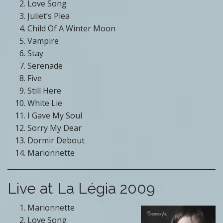
Love Song
Juliet’s Plea
Child Of A Winter Moon
Vampire
Stay
Serenade
Five
Still Here
White Lie
I Gave My Soul
Sorry My Dear
Dormir Debout
Marionnette
Live at La Légia 2009
Marionnette
Love Song