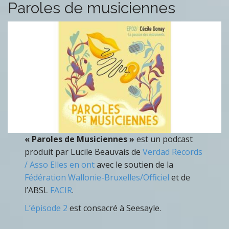
Paroles de musiciennes
« Paroles de Musiciennes »
est un podcast
produit par Lucile Beauvais de
Verdad Records
/ Asso Elles en ont
avec le soutien de la
Fédération Wallonie-Bruxelles/Officiel
et de
l’ABSL
FACIR
.
L’épisode 2
est consacré à Seesayle.