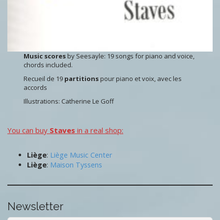
Music scores
by Seesayle: 19 songs for piano and voice,
chords included.
Recueil de 19
partitions
pour piano et voix, avec les
accords
Illustrations: Catherine Le Goff
You can buy
Staves
in a real shop:
Liège
:
Liège Music Center
Liège
:
Maison Tyssens
Newsletter